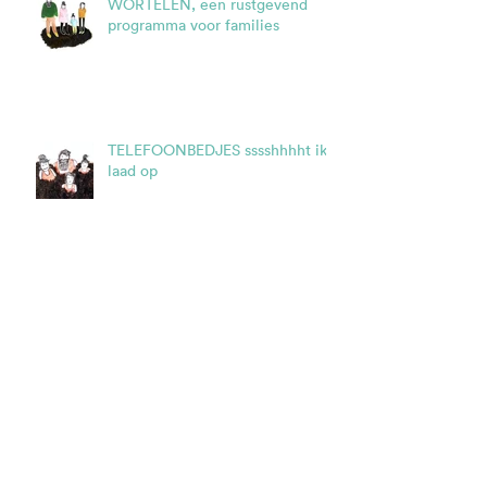
WORTELEN, een rustgevend
programma voor families
TELEFOONBEDJES sssshhhht ik
laad op
HET WORTELRESTAURANT in de
krant
DE BLAUWE TAFEL borrelt.....