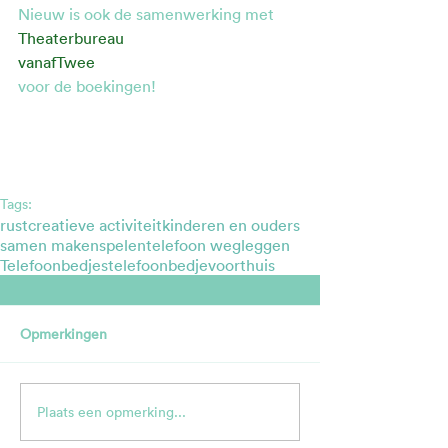
Nieuw is ook de samenwerking met
Theaterbureau
vanafTwee
voor de boekingen!
Tags:
rust
creatieve activiteit
kinderen en ouders
samen maken
spelen
telefoon wegleggen
Telefoonbedjes
telefoonbedjevoorthuis
Opmerkingen
Plaats een opmerking...