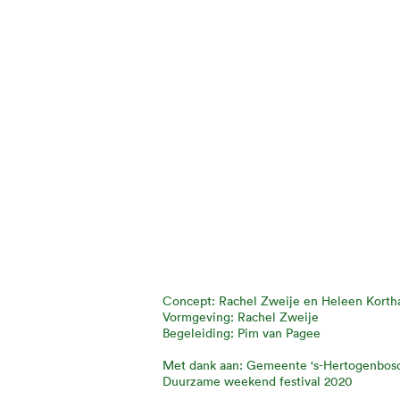
Concept: Rachel Zweije en Heleen Korth
Vormgeving: Rachel Zweije
Begeleiding: Pim van Pagee
Met dank aan: Gemeente 's-Hertogenbos
Duurzame weekend festival 2020