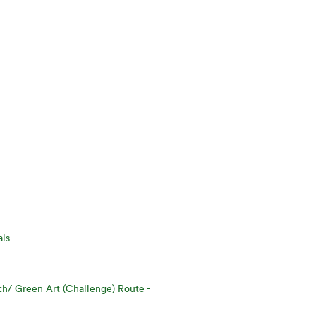
als
ch/
Green Art (Challenge) Route -