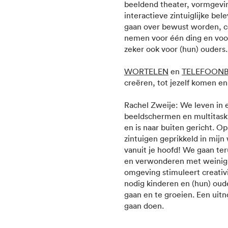
beeldend theater, vormgeving
interactieve zintuiglijke be
gaan over bewust worden, c
nemen voor één ding en voor
zeker ook voor (hun) ouders.
WORTELEN
en
TELEFOONB
creëren, tot jezelf komen en
Rachel Zweije: We leven in e
beeldschermen en multitaski
en is naar buiten gericht. O
zintuigen geprikkeld in mijn 
vanuit je hoofd! We gaan ter
en verwonderen met weinig m
omgeving stimuleert creativi
nodig kinderen en (hun) oud
gaan en te groeien. Een uitn
gaan doen.